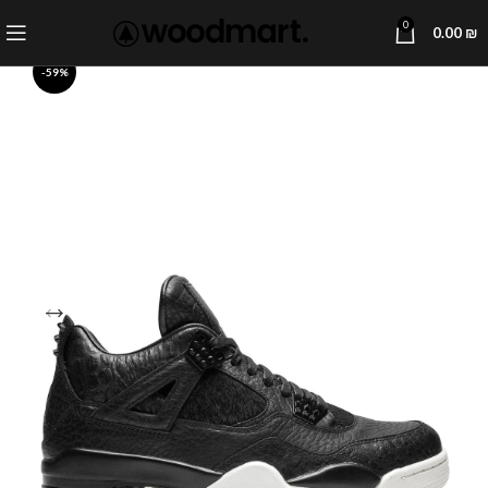
0
0.00
₪
-59%