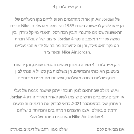
נייק אייר ג’ורדן 4
הן אחת מהדגמים הפופולריים בקו הנעליים של Air Jordan של
חברת Nike. הן יצאו לשוק לראשונה בשנת 1989 והיו חלק מהנעליים
הראשונות שסימנו פרטנריות בין הכדורסלן האגדי מייקל ג’ורדן ובין
חברת Nike. עיצובן של ה-Jordan 4 נעשה על ידי המעצב טינקר
הטינקר האטפילד, והן זכו להערכה מרובה על ידי אוהבי נעליים
ומעריצי ה-Nike Air Jordan.
נייק אייר ג’ורדן 4 מצויה במגוון צבעים ודגמים שונים, והן ידועות
בעיצובן האיכותי והמרשים. הן משלבות בין סטייל אופנתי לבין
פונקציונליות בצורה מושלמת, ועשויות מחומרים איכותיים.
שימו לב שבהתאם לזמן הנוכחי ייתכן שישנה מגמה של נעלי Air
Jordan 4 או תקנים עיצוביים חדשים שיצאו לשוק לאחר תאריך הידע
האחרון שלי בספטמבר 2021. כדאי לבדוק את הדגמים והצבעים
הזמינים בעולם ואצנו הדגמים המרהיבים והמיוחדים שלהם
והעדכנית ביותר של נעלי Nike Air Jordan 4.
יש לנו מגוון רחב של דגמים באתרנו
MALLSHOES
אנו מביאים לכם