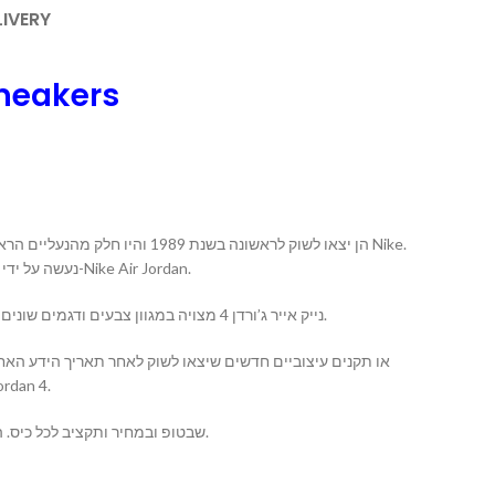
LIVERY
sneakers
עיצובן של ה-Jordan 4 נעשה על ידי המעצב טינקר הטינקר האטפילד, והן זכו להערכה מרובה על ידי אוהבי נעליים ומעריצי ה-Nike Air Jordan.
נייק אייר ג’ורדן 4 מצויה במגוון צבעים ודגמים שונים, והן ידועות בעיצובן האיכותי והמרשים. הן משלבות בין סטייל אופנתי לבין פונקציונליות בצורה מושלמת, ועשויות מחומרים איכותיים.
בעולם ואצנו הדגמ Nike Air Jordan 4.
אנו מביאים לכם את הTOP שבטופ ובמחיר ותקציב לכל כיס. השירות והשאלות אצלנו מעל לכל.