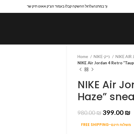
לרגל ההשקה קבלו בעמוד הצ'ק אאוט תיק שרaוך במתנה
Home
NIKE-נייק
NIKE AIR
NIKE Air Jordan 4 Retro “Tau
NIKE Air J
Haze” sne
399.00
₪
980.00
₪
FREE SHIPPING-משלוח חינם