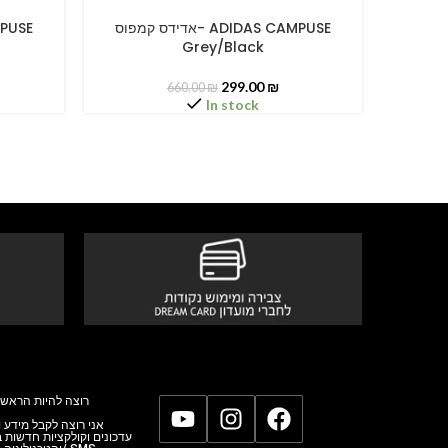
אדידס קמפוס
אדידס קמפוס- ADIDAS CAMPUSE
SELECT OPTIONS
SELECT O
Grey/Black
299.00
₪
660.00
₪
In stock
רוצה להיות הראשו
אני רוצה לקבל מידע,
עדכונים וקולקציות חדשות