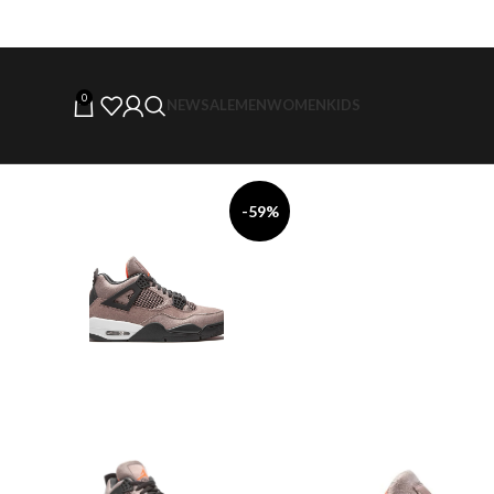
0
NEW
SALE
MEN
WOMEN
KIDS
-59%