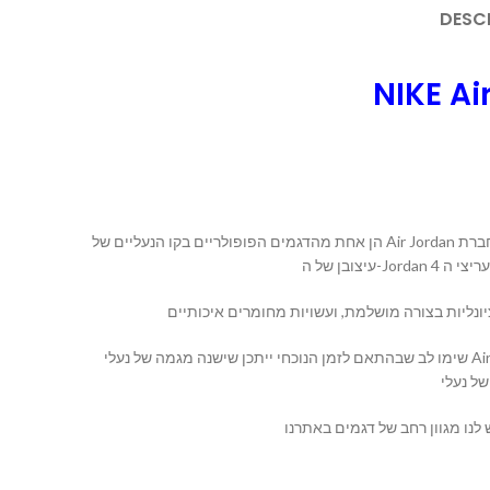
DESC
NIKE Ai
הן אחת מהדגמים הפופולריים בקו הנעליים של Air Jordan של חברת Nike. הן יצאו לשוק לראשונה בשנת 1989 והיו חלק מהנעליים הראשונות שסימנו פרטנריות בין הכדורסלן האגדי מייקל ג’ורדן ובין חברת Nike.
שימו לב שבהתאם לזמן הנוכחי ייתכן שישנה מגמה של נעלי Air Jordan 4 או תקנים עיצוביים חדשים שיצאו לשוק לאחר תאריך הידע האחרון שלי בספטמבר 2021. כדאי לבדוק את הדגמים והצבעים הזמינים