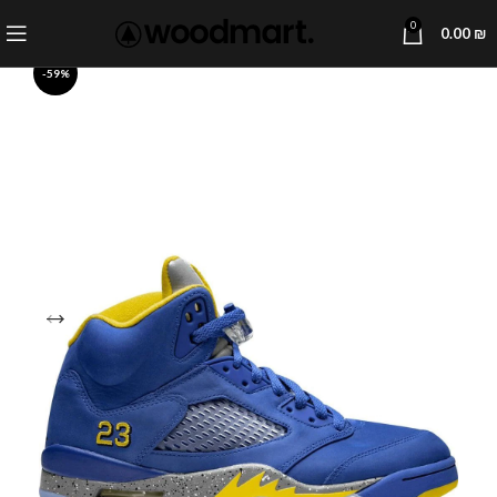
0
0.00
₪
-59%