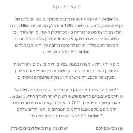
נייק אייר ג’ורדן 5
הן אחת מהדגמים הפופולריים בקו הנעליים של Air Jordan של
חברת Nike. הן יצאו לשוק לראשונה בשנת 1989 והיו חלק מהנעליים
הראשונות שסימנו פרטנריות בין הכדורסלן האגדי מייקל ג’ורדן ובין
חברת Nike. עיצובן של ה-Jordan 5 נעשה על ידי המעצב טינקר
הטינקר האטפילד, והן זכו להערכה מרובה על ידי אוהבי נעליים
ומעריצי ה-Nike Air Jordan.
נייק אייר ג’ורדן 5 מצויה במגוון צבעים ודגמים שונים, והן ידועות
בעיצובן האיכותי והמרשים. הן משלבות בין סטייל אופנתי לבין
פונקציונליות בצורה מושלמת, ועשויות מחומרים איכותיים.
שימו לב שבהתאם לזמן הנוכחי ייתכן שישנה מגמה של נעלי Air
Jordan 5 או תקנים עיצוביים חדשים שיצאו לשוק לאחר תאריך הידע
האחרון שלי בספטמבר 2021. כדאי לבדוק את הדגמים והצבעים
הזמינים בעולם ואצנו הדגמים המרהיבים והמיוחדים שלהם
והעדכנית ביותר של נעלי Nike Air Jordan 5.
יש לנו מגוון רחב של דגמים באתרנו
MALLSHOES
אנו מביאים לכם