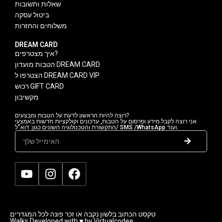
שאלות ותשובות
ביטול עסקה
משלוחים והחזרות
DREAM CARD
איך מצטרפים?
הטבות מועדון DREAM CARD
הצטרפו ל DREAM CARD VIP
רכוש GIFT CARD
מקשיבון
רוצה להיות הראשון לדעת על הטבות ומבצעים?
אני רוצה לקבל מידע ופרסום על הטבות, עדכונים וקולקציות חדשות באמצעי
התקשורת והטכנולוגיה השונים כגון: דוא"ל/ SMS /WhatsApp ועוד.
טקסט הכתוב בלשון נקבה או זכר פונה לכל המגדרים
Walks Developed with ♥ by Virtualcodee