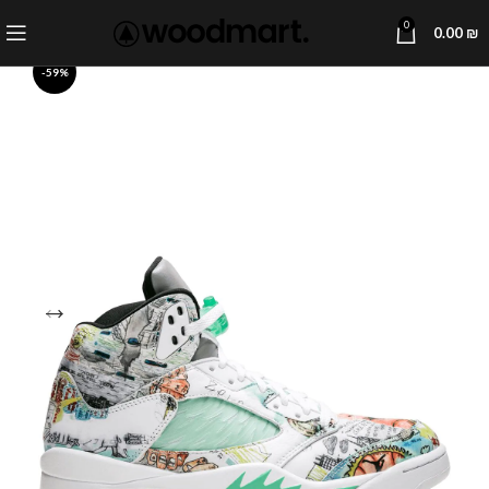
0
0.00
₪
-59%