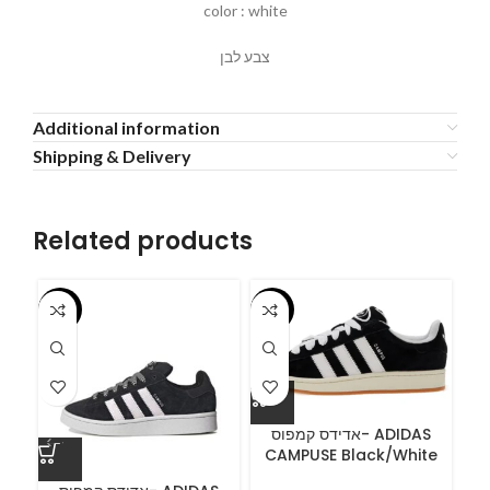
color : white
צבע לבן
Additional information
Shipping & Delivery
Related products
-55%
-55%
-5
אדידס קמפוס- ADIDAS
CAMPUSE Black/White