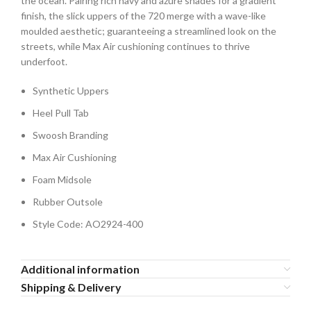
the ocean. Pairing rich navy and azure shades for a gradient
finish, the slick uppers of the 720 merge with a wave-like
moulded aesthetic; guaranteeing a streamlined look on the
streets, while Max Air cushioning continues to thrive
underfoot.
Synthetic Uppers
Heel Pull Tab
Swoosh Branding
Max Air Cushioning
Foam Midsole
Rubber Outsole
Style Code: AO2924-400
Additional information
Shipping & Delivery