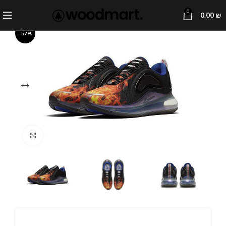
0
0.00
₪
-57%
Click to enlarge