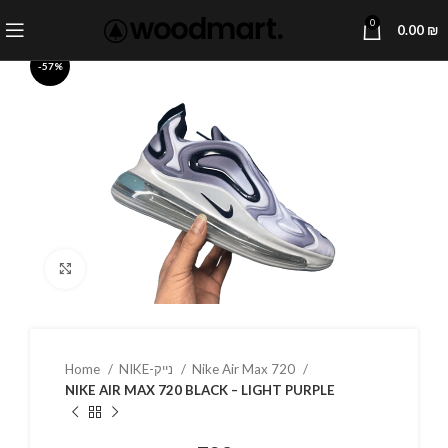
0
0.00
₪
-57%
Click to enlarge
Home
NIKE-נייק
Nike Air Max 720
NIKE AIR MAX 720 BLACK – LIGHT PURPLE