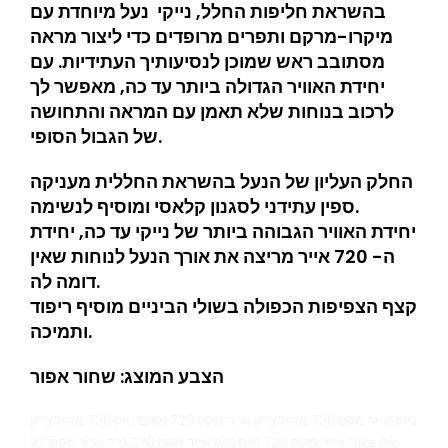
בהשראת חליפות החלל, נייקי נעל מיוחדת עם
מיקרו-מרקם ותפרים מרופדים כדי ליצור מראה
מסתובב ראש שמוכן לנסיעותיך העתידיות. עם
יחידת האוויר הגדולה ביותר עד כה, מאפשר לך
לרכוב בנוחות שלא תאמן עם המראה והתחושה
של הגבול הסופי.
החלק העליון של הנעל בהשראת החללית מעניקה
ספין עתידני לסגנון קלאסי ומוסיף לנשימה.
יחידת האוויר הגבוהה ביותר של נייקי עד כה, יחידת
ה- 720 אייר מריצה את אורך הנעל לנוחות שאין
דומה לה.
קצף הצפיפות הכפולה בשולי הביניים מוסיף ריפוד
ותמיכה.
הצבע המוצג: שחור אפור
נייק אייר מקס 720 מחיר נייק אייר מקס 720 נשים נייק 720 מחיר נייק
אייר מקס 720 זאפ נייק אייר מקס 270 נייק אייר מקס 97 Nike Air