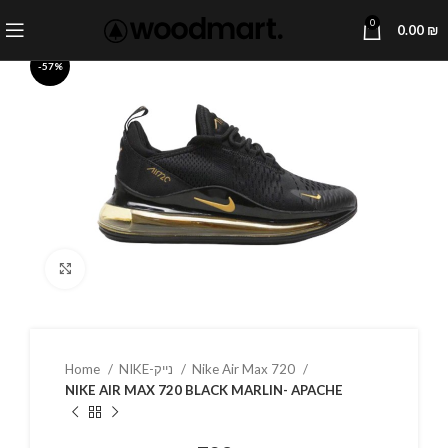
0
0.00
₪
-57%
Click to enlarge
Home
NIKE-נייק
Nike Air Max 720
NIKE AIR MAX 720 BLACK MARLIN- APACHE