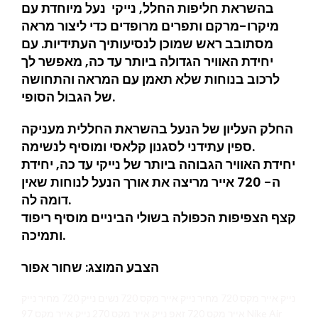
בהשראת חליפות החלל, נייקי נעל מיוחדת עם
מיקרו-מרקם ותפרים מרופדים כדי ליצור מראה
מסתובב ראש שמוכן לנסיעותיך העתידיות. עם
יחידת האוויר הגדולה ביותר עד כה, מאפשר לך
לרכוב בנוחות שלא תאמן עם המראה והתחושה
של הגבול הסופי.
החלק העליון של הנעל בהשראת החללית מעניקה
ספין עתידני לסגנון קלאסי ומוסיף לנשימה.
יחידת האוויר הגבוהה ביותר של נייקי עד כה, יחידת
ה- 720 אייר מריצה את אורך הנעל לנוחות שאין
דומה לה.
קצף הצפיפות הכפולה בשולי הביניים מוסיף ריפוד
ותמיכה.
הצבע המוצג: שחור אפור
נייק אייר מקס 720 מחיר נייק אייר מקס 720 נשים נייק 720 מחיר נייק
אייר מקס 720 זאפ נייק אייר מקס 270 נייק אייר מקס 97 Nike Air