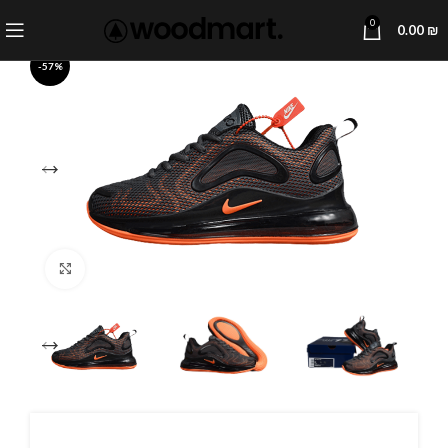
0
0.00
₪
-57%
Click to enlarge