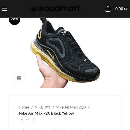
0
0.00
₪
-57%
Click to enlarge
Home
NIKE-נייק
Nike Air Max 720
Nike Air Max 720 Black Yellow