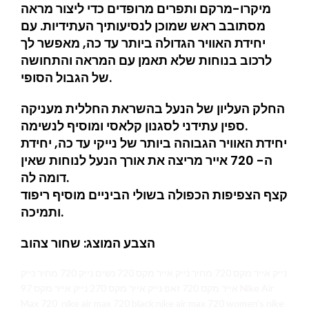
מיקרו-מרקם ותפרים מרופדים כדי ליצור מראה
מסתובב ראש שמוכן לנסיעותיך העתידיות. עם
יחידת האוויר הגדולה ביותר עד כה, מאפשר לך
לרכוב בנוחות שלא תאמן עם המראה והתחושה
של הגבול הסופי.
החלק העליון של הנעל בהשראת החללית מעניקה
ספין עתידני לסגנון קלאסי ומוסיף לנשימה.
יחידת האוויר הגבוהה ביותר של נייקי עד כה, יחידת
ה- 720 אייר מריצה את אורך הנעל לנוחות שאין
דומה לה.
קצף הצפיפות הכפולה בשולי הביניים מוסיף ריפוד
ותמיכה.
הצבע המוצג: שחור צהוב
נייק אייר מקס 720 מחיר נייק אייר מקס 720 נשים נייק 720 מחיר נייק
אייר מקס 720 זאפ נייק אייר מקס 270 נייק אייר מקס 97 Nike Air
Max 720 nike air max 720 black nike air max 720 women’s nike