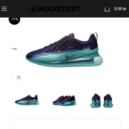
0
0.00
₪
-57%
Click to enlarge