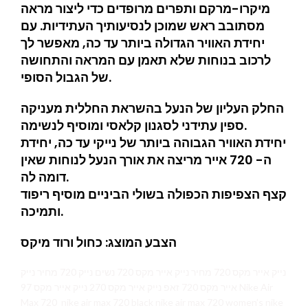
מיקרו-מרקם ותפרים מרופדים כדי ליצור מראה
מסתובב ראש שמוכן לנסיעותיך העתידיות. עם
יחידת האוויר הגדולה ביותר עד כה, מאפשר לך
לרכוב בנוחות שלא תאמן עם המראה והתחושה
של הגבול הסופי.
החלק העליון של הנעל בהשראת החללית מעניקה
ספין עתידני לסגנון קלאסי ומוסיף לנשימה.
יחידת האוויר הגבוהה ביותר של נייקי עד כה, יחידת
ה- 720 אייר מריצה את אורך הנעל לנוחות שאין
דומה לה.
קצף הצפיפות הכפולה בשולי הביניים מוסיף ריפוד
ותמיכה.
הצבע המוצג: כחול ורוד מיקס
נייק אייר מקס 720 מחיר נייק אייר מקס 720 נשים נייק 720 מחיר נייק
אייר מקס 720 זאפ נייק אייר מקס 270 נייק אייר מקס 97 Nike Air
Max 720 nike air max 720 black nike air max 720 women’s nike