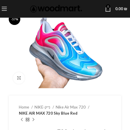
0
0.00
₪
-57%
Click to enlarge
Home
NIKE-נייק
Nike Air Max 720
NIKE AIR MAX 720 Sky Blue Red