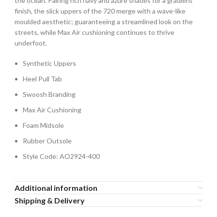
the ocean. Pairing rich navy and azure shades for a gradient
finish, the slick uppers of the 720 merge with a wave-like
moulded aesthetic; guaranteeing a streamlined look on the
streets, while Max Air cushioning continues to thrive
underfoot.
Synthetic Uppers
Heel Pull Tab
Swoosh Branding
Max Air Cushioning
Foam Midsole
Rubber Outsole
Style Code: AO2924-400
Additional information
Shipping & Delivery