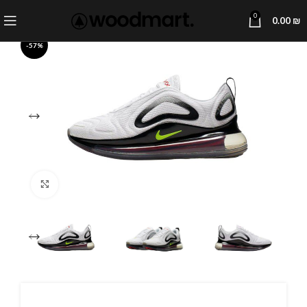
0
0.00
₪
-57%
Click to enlarge