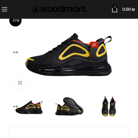
0
0.00
₪
-57%
Click to enlarge