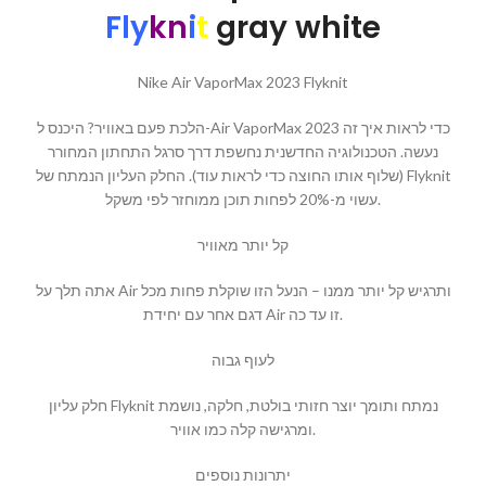
Fly
kn
i
t
gray white
Nike Air VaporMax 2023 Flyknit
הלכת פעם באוויר? היכנס ל-Air VaporMax 2023 כדי לראות איך זה
נעשה. הטכנולוגיה החדשנית נחשפת דרך סרגל התחתון המחורר
(שלוף אותו החוצה כדי לראות עוד). החלק העליון הנמתח של Flyknit
עשוי מ-20% לפחות תוכן ממוחזר לפי משקל.
קל יותר מאוויר
אתה תלך על Air ותרגיש קל יותר ממנו – הנעל הזו שוקלת פחות מכל
דגם אחר עם יחידת Air זו עד כה.
לעוף גבוה
חלק עליון Flyknit נמתח ותומך יוצר חזותי בולטת, חלקה, נושמת
ומרגישה קלה כמו אוויר.
יתרונות נוספים