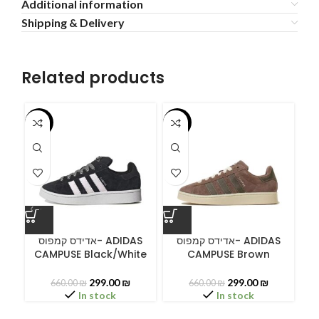
Additional information
Shipping & Delivery
Related products
-55%
-55%
-5
A
אדידס קמפוס- ADIDAS
אדידס קמפוס- ADIDAS
CAMPUSE Black/White
CAMPUSE Brown
C
299.00
₪
299.00
₪
660.00
₪
660.00
₪
In stock
In stock