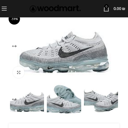
0
0.00
₪
-59%
Click to enlarge