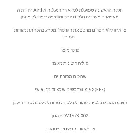
יחידת ה-Air 1 חלקה הראשונה שפועלת לכל אורך הנעל, היא
מאפשרת מעברים חלקים יותר ומוסיפה ריפוד לא יאומן.
צווארון ללא תפרים מחטב את הקרסול ומסייע בהפחתת נקודות
חמות.
פרטי מוצר
סוליה חיצונית מגומי
שרוכים מסורתיים
לא מיועד לשימוש כציוד מגן אישי (PPE)
הצבע המוצג: פלטינה טהורה/פלטינה טהורה/פלטינה טהורה/לבן
סגנון: DV1678-002
ארץ/אזור מוצא:סין וייטנאם