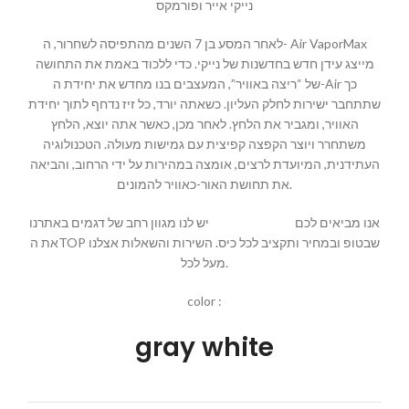
נייקי אייר ופורמקס
לאחר המסע בן 7 השנים מהתפיסה לשחרור, ה- Air VaporMax
מייצג עידן חדש בחדשנות של נייקי. כדי ללכוד באמת את התחושה
של “ריצה באוויר”, המעצבים בנו מחדש את יחידת ה-Air כך
שתתחבר ישירות לחלק העליון. כשאתה יורד, כל זיז נדחף לתוך יחידת
האוויר, ומגביר את הלחץ. לאחר מכן, כאשר אתה יוצא, הלחץ
משתחרר ויוצר הקפצה קפיצית עם גמישות מעולה. הטכנולוגיה
העתידנית, המיועדת לרצים, אומצה במהירות על ידי הרחוב, והביאה
את תחושת האור-כאוויר להמונים.
אנו מביאים לכם
MALLSHOES
יש לנו מגוון רחב של דגמים באתרנו
את הTOP שבטופ ובמחיר ותקציב לכל כיס. השירות והשאלות אצלנו
מעל לכל.
color :
gray white