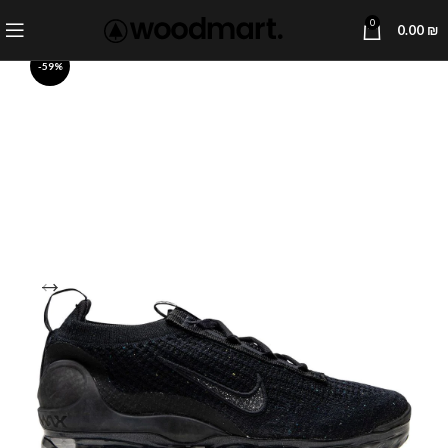
0
0.00
₪
-59%