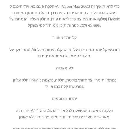
הלכת פעם באוויר? היכנס ל-Air VaporMax 2023 כדי לראות איך זה
נעשה. הטכנולוגיה החדשנית נחשפת דרך סרגל התחתון המחורר
(שלוף אותו החוצה כדי לראות עוד). החלק העליון הנמתח של Flyknit
עשוי מ-20% לפחות תוכן ממוחזר לפי משקל.
קל יותר מאוויר
אתה תלך על Air ותרגיש קל יותר ממנו – הנעל הזו שוקלת פחות מכל
דגם אחר עם יחידת Air זו עד כה.
לעוף גבוה
חלק עליון Flyknit נמתח ותומך יוצר חזותי בולטת, חלקה, נושמת
ומרגישה קלה כמו אוויר.
יתרונות נוספים
יחידת ה-Air 1 חלקה הראשונה שפועלת לכל אורך הנעל, היא
מאפשרת מעברים חלקים יותר ומוסיפה ריפוד לא יאומן.
צווארון ללא תפרים מחטב את הקרסול ומסייע בהפחתת נקודות