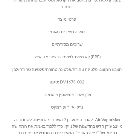
חמות.
פרטי מוצר
סוליה חיצונית מגומי
שרוכים מסורתיים
לא מיועד לשימוש כציוד מגן אישי (PPE)
הצבע המוצג: פלטינה טהורה/פלטינה טהורה/פלטינה טהורה/לבן
סגנון: DV1678-002
ארץ/אזור מוצא:סין וייטנאם
נייקי אייר ופורמקס
לאחר המסע בן 7 השנים מהתפיסה לשחרור, ה- Air VaporMax
מייצג עידן חדש בחדשנות של נייקי. כדי ללכוד באמת את התחושה
של “ריצה באוויר”, המעצבים בנו מחדש את יחידת ה-Air כך