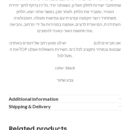
שתתחבר ישירות לחלק העליון. כשאתה יורד, כל זיז נדחף לתוך יחידת
האוויר, ומגביר את הלחץ. לאחר מכן, כאשר אתה יוצא, הלחץ
משתחרר ויוצר הקפצה קפיצית עם גמישות מעולה. הטכנולוגיה
העתידנית, המיועדת לרצים, אומצה במהירות על ידי הרחוב, והביאה
את תחושת האור-כאוויר להמונים.
אנו מביאים לכם
MALLSHOES
יש לנו מגוון רחב של דגמים באתרנו
את הTOP שבטופ ובמחיר ותקציב לכל כיס. השירות והשאלות אצלנו
מעל לכל.
color :black
צבע שחור
Additional information
Shipping & Delivery
Related products