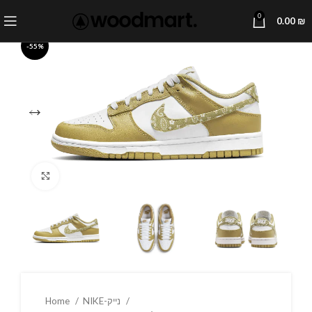
0
0.00
₪
-55%
Click to enlarge
NIKE-נייק
Home