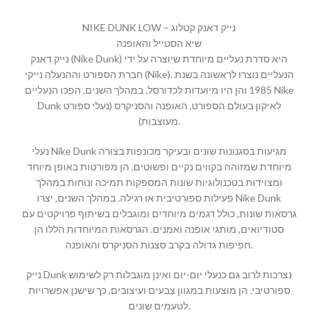
NIKE DUNK LOW – נייק דאנק קטלוג
שיא הסטייל והאופנה
נייק דאנק (Nike Dunk) היא סדרת נעליים מיוחדת שיוצרה על ידי
חברת הספורט וההנעלה נייקי (Nike). הנעליים נוצרו לראשונה בשנת
1985 והן היו מיועדות לכדורסל. במהלך השנים, הפכו הנעליים Nike
Dunk לאיקון בעולם הספורט, האופנה והסניקרס (נעלי ספורט
מעוצבות).
נעלי Nike Dunk מגיעות בסגנונות שונים ובעיקר מכונפות בצורה
מיוחדת שמזוהה בקווים נקיים ופשוטים. הן מפורטות באופן מיוחד
ומצוידות בטכנולוגיות שונות המספקות תמיכה ונוחות במהלך
פעילות ספורטיבית או רגילה. במהלך השנים, יצרו Nike Dunk
גרסאות שונות, כולל דגמים מיוחדים ומוגבלים בשיתוף פרויקטים עם
סטודיואים, מותגי אופנה ואמנים. הגרסאות המיוחדות הללו הן
חפיפות גדולה בקרב סצנות הסניקרס והאופנה.
נייק Dunk נצרכות לרוב גם כנעלי יום-יום ואינן מוגבלות רק לשימוש
ספורטיבי. הן מוצעות במגוון צבעים ועיצובים, כך שישנן אפשרויות
לטעמים שונים.