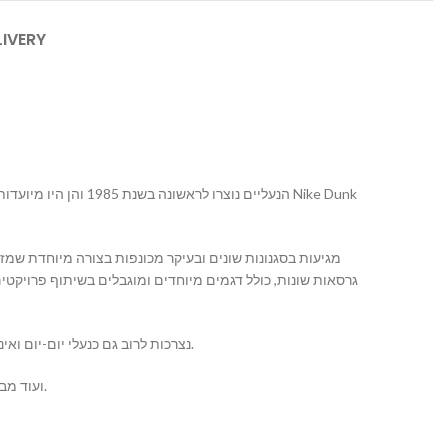
LIVERY
נייק Dunk נצרכות לרוב גם כנעלי יום-יום ואינן מוגבלות רק לשימוש ספורטיבי. הן מוצעות במגוון צבעים ועיצובים, כך שישנן אפשרויות לטעמים שונים.
https://mallshoes.co.il/ ועוד מבחר עצום של נעליים לגברים ונשים . נעלי נייק נשים וגברים ועוד.