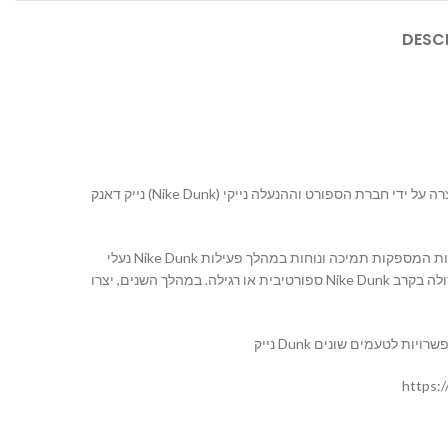
DESC
נייק דאנק (Nike Dunk) היא סדרת נעליים מיוחדת שיוצרה על ידי חברת הספורט וההנעלה נייקי (Nike). הנעליים נוצרו לראשונה בשנת 1985 והן היו מיועדות לכדורסל. במהלך השנים, הפכו הנעליים Nike Dunk
נעלי Nike Dunk מגיעות בסגנונות שונים ובעיקר מכונפות בצורה מיוחדת שמזוהה בקווים נקיים ופשוטים. הן מפורטות באופן מיוחד ומצוידות בטכנולוגיות שונות המספקות תמיכה ונוחות במהלך פעילות
ספורטיבית או רגילה. במהלך השנים, יצרו Nike Dunk גרסאות שונות, כולל דגמים מיוחדים ומוגבלים בשיתוף פרויקטים עם סטודיואים, מותגי אופנה ואמנים. הגרסאות המיוחדות הללו הן חפיפות גדולה בקרב