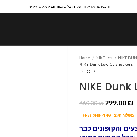
לרגל ההשקה קבלו בעמוד הצ'ק אאוט תיק שרaוך במתנה
NIKE-נייק
Home
NIKE Dunk Low CL sneakers
NIKE Dunk 
299.00
₪
660.00
₪
FREE SHIPPING-משלוח חינם
ים והקופונים כבר