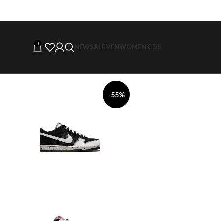
0
NEW
SALE
MEN
WOMEN
KIDS
-55%