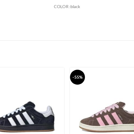
COLOR :black
-55%