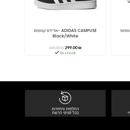
ADIDAS CAM
אדידס קמפוס- ADIDAS CAMPUSE
SELECT OPTIONS
SELECT O
Black/White
299.00
₪
660.00
₪
In stock