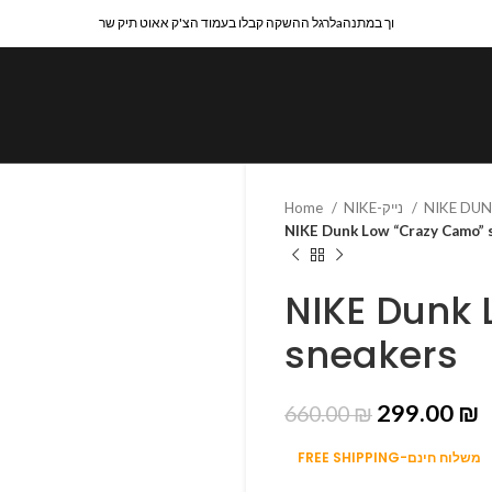
לרגל ההשקה קבלו בעמוד הצ'ק אאוט תיק שרaוך במתנה
NIKE-נייק
Home
NIKE Dunk Low “Crazy Camo” 
NIKE Dunk
sneakers
299.00
₪
660.00
₪
FREE SHIPPING-משלוח חינם