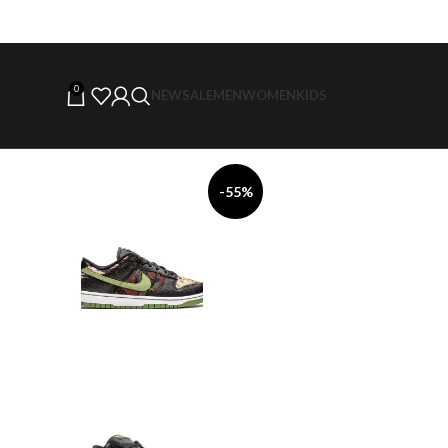
0
NEW
SALE
MEN
WOMEN
KIDS
-55%