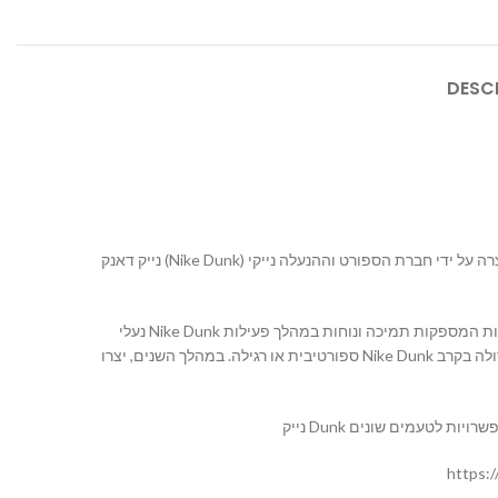
DESC
נייק דאנק (Nike Dunk) היא סדרת נעליים מיוחדת שיוצרה על ידי חברת הספורט וההנעלה נייקי (Nike). הנעליים נוצרו לראשונה בשנת 1985 והן היו מיועדות לכדורסל. במהלך השנים, הפכו הנעליים Nike Dunk
נעלי Nike Dunk מגיעות בסגנונות שונים ובעיקר מכונפות בצורה מיוחדת שמזוהה בקווים נקיים ופשוטים. הן מפורטות באופן מיוחד ומצוידות בטכנולוגיות שונות המספקות תמיכה ונוחות במהלך פעילות
ספורטיבית או רגילה. במהלך השנים, יצרו Nike Dunk גרסאות שונות, כולל דגמים מיוחדים ומוגבלים בשיתוף פרויקטים עם סטודיואים, מותגי אופנה ואמנים. הגרסאות המיוחדות הללו הן חפיפות גדולה בקרב