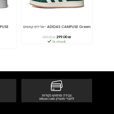
ס- ADIDAS CAMPUSE GREEN
אדידס קמפוס- ADIDAS CAMPUSE Green
SELECT OPTIONS
SELECT O
299.00
₪
660.00
₪
In stock