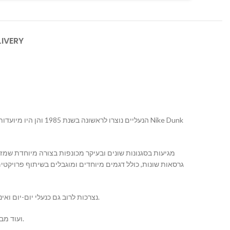
LIVERY
נייק Dunk נצרכות לרוב גם כנעלי יום-יום ואינן מוגבלות רק לשימוש ספורטיבי. הן מוצעות במגוון צבעים ועיצובים, כך שישנן אפשרויות לטעמים שונים.
https://mallshoes.co.il/ ועוד מבחר עצום של נעליים לגברים ונשים . נעלי נייק נשים וגברים ועוד.