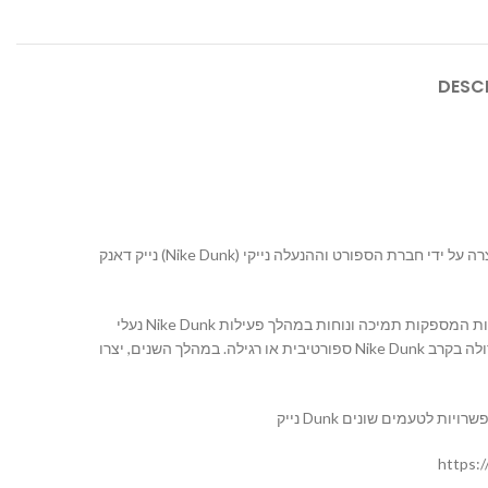
DESC
נייק דאנק (Nike Dunk) היא סדרת נעליים מיוחדת שיוצרה על ידי חברת הספורט וההנעלה נייקי (Nike). הנעליים נוצרו לראשונה בשנת 1985 והן היו מיועדות לכדורסל. במהלך השנים, הפכו הנעליים Nike Dunk
נעלי Nike Dunk מגיעות בסגנונות שונים ובעיקר מכונפות בצורה מיוחדת שמזוהה בקווים נקיים ופשוטים. הן מפורטות באופן מיוחד ומצוידות בטכנולוגיות שונות המספקות תמיכה ונוחות במהלך פעילות
ספורטיבית או רגילה. במהלך השנים, יצרו Nike Dunk גרסאות שונות, כולל דגמים מיוחדים ומוגבלים בשיתוף פרויקטים עם סטודיואים, מותגי אופנה ואמנים. הגרסאות המיוחדות הללו הן חפיפות גדולה בקרב