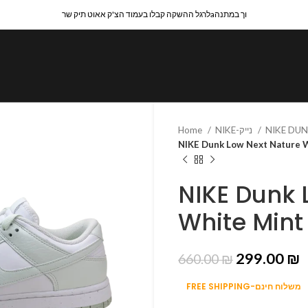
לרגל ההשקה קבלו בעמוד הצ'ק אאוט תיק שרaוך במתנה
NIKE-נייק
Home
NIKE Dunk Low Next Nature 
NIKE Dunk 
White Mint
299.00
₪
660.00
₪
FREE SHIPPING-משלוח חינם