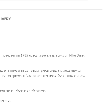
LIVERY
נייק Dunk נצרכות לרוב גם כנעלי יום-יום ואינן מוגבלות רק לשימוש ספורטיבי. הן מוצעות במגוון צבעים ועיצובים, כך שישנן אפשרויות לטעמים שונים.
https://mallshoes.co.il/ ועוד מבחר עצום של נעליים לגברים ונשים . נעלי נייק נשים וגברים ועוד.