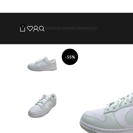
0
NEW
SALE
MEN
WOMEN
KIDS
-55%