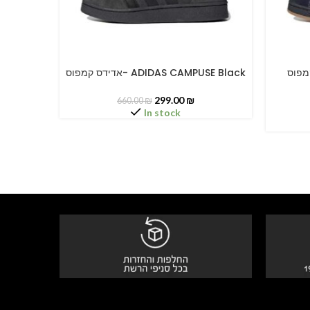
ADIDAS CAM
אדידס קמפוס- ADIDAS CAMPUSE Black
SELECT OPTIONS
SELECT O
299.00
₪
660.00
₪
In stock