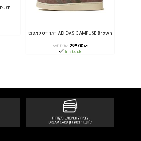
ס- ADIDAS CAMPUSE GREEN
אדידס קמפוס- ADIDAS CAMPUSE Brown
SELECT OPTIONS
SELECT O
299.00
₪
660.00
₪
In stock