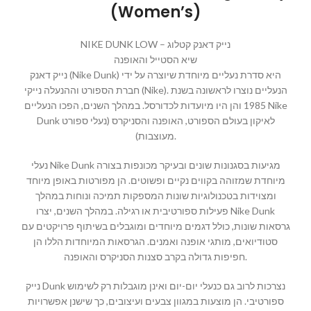
(Women’s)
NIKE DUNK LOW – נייק דאנק קטלוג
שיא הסטייל והאופנה
נייק דאנק (Nike Dunk) היא סדרת נעליים מיוחדת שיוצרה על ידי
חברת הספורט וההנעלה נייקי (Nike). הנעליים נוצרו לראשונה בשנת
1985 והן היו מיועדות לכדורסל. במהלך השנים, הפכו הנעליים Nike
Dunk לאיקון בעולם הספורט, האופנה והסניקרס (נעלי ספורט
מעוצבות).
נעלי Nike Dunk מגיעות בסגנונות שונים ובעיקר מכונפות בצורה
מיוחדת שמזוהה בקווים נקיים ופשוטים. הן מפורטות באופן מיוחד
ומצוידות בטכנולוגיות שונות המספקות תמיכה ונוחות במהלך
פעילות ספורטיבית או רגילה. במהלך השנים, יצרו Nike Dunk
גרסאות שונות, כולל דגמים מיוחדים ומוגבלים בשיתוף פרויקטים עם
סטודיואים, מותגי אופנה ואמנים. הגרסאות המיוחדות הללו הן
חפיפות גדולה בקרב סצנות הסניקרס והאופנה.
נייק Dunk נצרכות לרוב גם כנעלי יום-יום ואינן מוגבלות רק לשימוש
ספורטיבי. הן מוצעות במגוון צבעים ועיצובים, כך שישנן אפשרויות