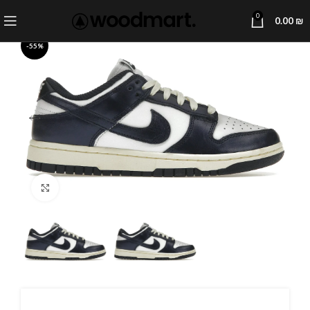
0
0.00
₪
-55%
Click to enlarge