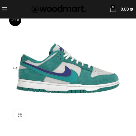
0
0.00
₪
-55%
Click to enlarge