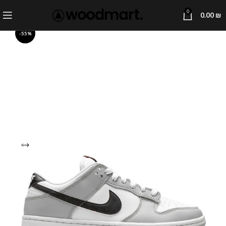
0
0.00
₪
-55%