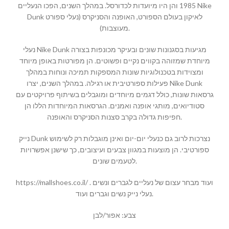
1985 והן היו מיועדות לכדורסל. במהלך השנים, הפכו הנעליים Nike
Dunk לאיקון בעולם הספורט, האופנה והסניקרס (נעלי ספורט
מעוצבות).
נעלי Nike Dunk מגיעות בסגנונות שונים ובעיקר מכונפות בצורה
מיוחדת שמזוהה בקווים נקיים ופשוטים. הן מפורטות באופן מיוחד
ומצוידות בטכנולוגיות שונות המספקות תמיכה ונוחות במהלך
פעילות ספורטיבית או רגילה. במהלך השנים, יצרו Nike Dunk
גרסאות שונות, כולל דגמים מיוחדים ומוגבלים בשיתוף פרויקטים עם
סטודיואים, מותגי אופנה ואמנים. הגרסאות המיוחדות הללו הן
חפיפות גדולה בקרב סצנות הסניקרס והאופנה.
נייק Dunk נצרכות לרוב גם כנעלי יום-יום ואינן מוגבלות רק לשימוש
ספורטיבי. הן מוצעות במגוון צבעים ועיצובים, כך שישנן אפשרויות
לטעמים שונים.
https://mallshoes.co.il/ ועוד מבחר עצום של נעליים לגברים ונשים .
נעלי נייק נשים וגברים ועוד.
צבע: אפור/לבן