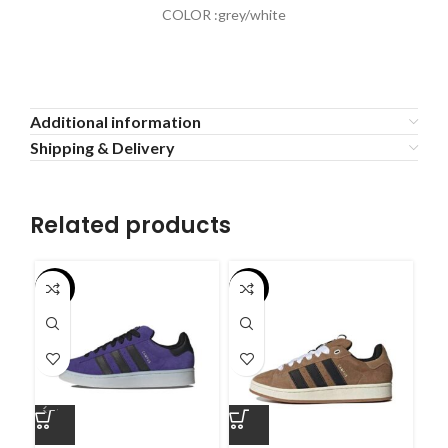
COLOR :grey/white
Additional information
Shipping & Delivery
Related products
-55%
-55%
-5