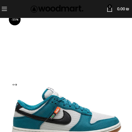
0
0.00
₪
-55%