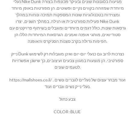
נעלי Nike Dunk מגיעות בסגנונות שונים ובעיקר מכונפות בצורה
מיוחדת שמזוהה בקווים נקיים ופשוטים. הן מפורטות באופן מיוחד
ומצוידות בטכנולוגיות שונות המספקות תמיכה ונוחות במהלך
פעילות ספורטיבית או רגילה. במהלך השנים, יצרו Nike Dunk
גרסאות שונות, כולל דגמים מיוחדים ומוגבלים בשיתוף פרויקטים עם
סטודיואים, מותגי אופנה ואמנים. הגרסאות המיוחדות הללו הן
חפיפות גדולה בקרב סצנות הסניקרס והאופנה.
נייק Dunk נצרכות לרוב גם כנעלי יום-יום ואינן מוגבלות רק לשימוש
ספורטיבי. הן מוצעות במגוון צבעים ועיצובים, כך שישנן אפשרויות
לטעמים שונים.
https://mallshoes.co.il/ ועוד מבחר עצום של נעליים לגברים ונשים .
נעלי נייק נשים וגברים ועוד.
צבע כחול
COLOR :BLUE