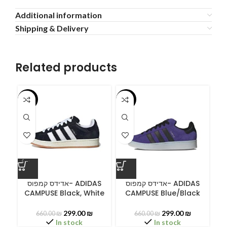
Additional information
Shipping & Delivery
Related products
-55%
-55%
-5
A
אדידס קמפוס- ADIDAS
אדידס קמפוס- ADIDAS
CAMPUSE Black, White
CAMPUSE Blue/Black
C
299.00
₪
299.00
₪
660.00
₪
660.00
₪
In stock
In stock