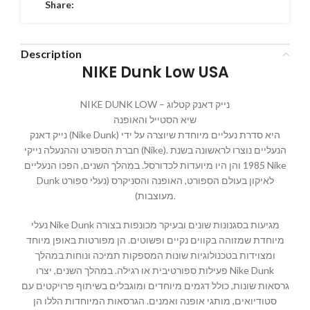
Share:
Description
NIKE Dunk Low USA
NIKE DUNK LOW – נייק דאנק קטלוג
שיא הסטייל והאופנה
נייק דאנק (Nike Dunk) היא סדרת נעליים מיוחדת שיוצרה על ידי
חברת הספורט וההנעלה נייקי (Nike). הנעליים נוצרו לראשונה בשנת
1985 והן היו מיועדות לכדורסל. במהלך השנים, הפכו הנעליים Nike
Dunk לאיקון בעולם הספורט, האופנה והסניקרס (נעלי ספורט
מעוצבות).
נעלי Nike Dunk מגיעות בסגנונות שונים ובעיקר מכונפות בצורה
מיוחדת שמזוהה בקווים נקיים ופשוטים. הן מפורטות באופן מיוחד
ומצוידות בטכנולוגיות שונות המספקות תמיכה ונוחות במהלך
פעילות ספורטיבית או רגילה. במהלך השנים, יצרו Nike Dunk
גרסאות שונות, כולל דגמים מיוחדים ומוגבלים בשיתוף פרויקטים עם
סטודיואים, מותגי אופנה ואמנים. הגרסאות המיוחדות הללו הן