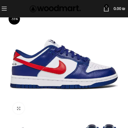
0
0.00
₪
-55%
Click to enlarge