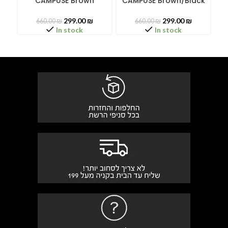
CAMPUSE Brown
CAMPUSE Brown/Black
299.00
₪
299.00
₪
660.00
₪
660.00
₪
In stock
In stock