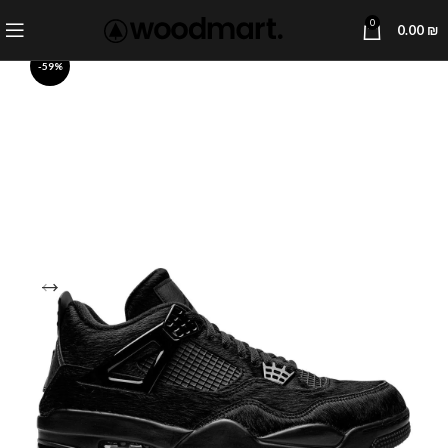
0
0.00
₪
-59%