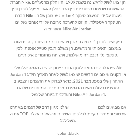
חברת Nike. הן יצאו לשוק לראשונה בשנת 1989 והיו חלק מהנעליים
הראשונות שסימנו פרטנריות בין הכדורסלן האגדי מייקל ג’ורדן ובין
חברת Nike. עיצובן של ה-Jordan 4 נעשה על ידי המעצב טינקר
הטינקר האטפילד, והן זכו להערכה מרובה על ידי אוהבי נעליים
ומעריצי ה-Nike Air Jordan.
נייק אייר ג’ורדן 4 מצויה במגוון צבעים ודגמים שונים, והן ידועות
בעיצובן האיכותי והמרשים. הן משלבות בין סטייל אופנתי לבין
פונקציונליות בצורה מושלמת, ועשויות מחומרים איכותיים.
שימו לב שבהתאם לזמן הנוכחי ייתכן שישנה מגמה של נעלי Air
Jordan 4 או תקנים עיצוביים חדשים שיצאו לשוק לאחר תאריך הידע
האחרון שלי בספטמבר 2021. כדאי לבדוק את הדגמים והצבעים
הזמינים בעולם ואצנו הדגמים המרהיבים והמיוחדים שלהם
והעדכנית ביותר של נעלי Nike Air Jordan 4.
אנו מביאים לכם
MALLSHOES
יש לנו מגוון רחב של דגמים באתרנו
את הTOP שבטופ ובמחיר ותקציב לכל כיס. השירות והשאלות אצלנו
מעל לכל.
color :black