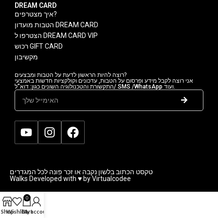
DREAM CARD
איך מצטרפים?
הטבות מועדון DREAM CARD
הצטרפו ל DREAM CARD VIP
רכוש GIFT CARD
מקשיבון
רוצה להיות הראשון לדעת על הטבות ומבצעים?
אני רוצה לקבל מידע ופרסום על הטבות, עדכונים וקולקציות חדשות באמצעי
התקשורת והטכנולוגיה השונים כגון: דוא"ל/ SMS /WhatsApp ועוד.
טקסט הכתוב בלשון נקבה או זכר פונה לכל המגדרים
Walks Developed with ♥ by Virtualcodee
0
Shop
Wishlist
Cart
My account