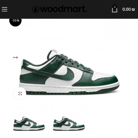
0
0.00
₪
-55%
Click to enlarge