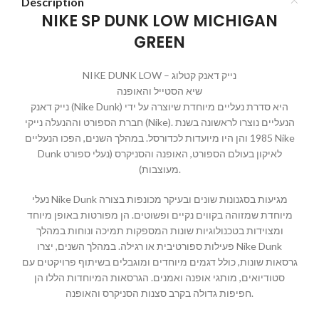
Description
NIKE SP DUNK LOW MICHIGAN
GREEN
NIKE DUNK LOW – נייק דאנק קטלוג
שיא הסטייל והאופנה
נייק דאנק (Nike Dunk) היא סדרת נעליים מיוחדת שיוצרה על ידי
חברת הספורט וההנעלה נייקי (Nike). הנעליים נוצרו לראשונה בשנת
1985 והן היו מיועדות לכדורסל. במהלך השנים, הפכו הנעליים Nike
Dunk לאיקון בעולם הספורט, האופנה והסניקרס (נעלי ספורט
מעוצבות).
נעלי Nike Dunk מגיעות בסגנונות שונים ובעיקר מכונפות בצורה
מיוחדת שמזוהה בקווים נקיים ופשוטים. הן מפורטות באופן מיוחד
ומצוידות בטכנולוגיות שונות המספקות תמיכה ונוחות במהלך
פעילות ספורטיבית או רגילה. במהלך השנים, יצרו Nike Dunk
גרסאות שונות, כולל דגמים מיוחדים ומוגבלים בשיתוף פרויקטים עם
סטודיואים, מותגי אופנה ואמנים. הגרסאות המיוחדות הללו הן
חפיפות גדולה בקרב סצנות הסניקרס והאופנה.