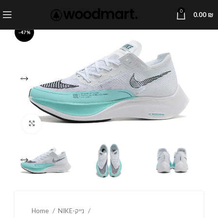
0
0.00
₪
-47%
Click to enlarge
Home
NIKE-נייק