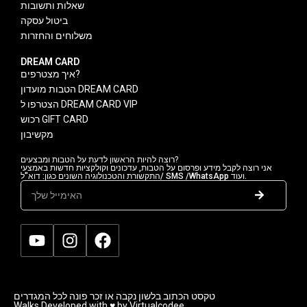
שאלות ותשובות
ביטול עסקה
משלוחים והחזרות
DREAM CARD
איך מצטרפים?
הטבות מועדון DREAM CARD
הצטרפו ל DREAM CARD VIP
רכוש GIFT CARD
מקשיבון
רוצה להיות הראשון לדעת על הטבות ומבצעים?
אני רוצה לקבל מידע ופרסום על הטבות, עדכונים וקולקציות חדשות באמצעי
התקשורת והטכנולוגיה השונים כגון: דוא"ל/ SMS /WhatsApp ועוד.
טקסט הכתוב בלשון נקבה או זכר פונה לכל המגדרים
Walks Developed with ♥ by Virtualcodee