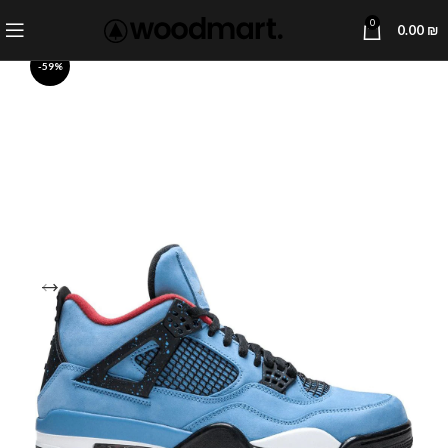
0
0.00
₪
-59%