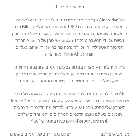
נייק אייר ג’ורדן 4
הן אחת מהדגמים הפופולריים בקו הנעליים של Air Jordan של
חברת Nike. הן יצאו לשוק לראשונה בשנת 1989 והיו חלק מהנעליים
הראשונות שסימנו פרטנריות בין הכדורסלן האגדי מייקל ג’ורדן ובין
חברת Nike. עיצובן של ה-Jordan 4 נעשה על ידי המעצב טינקר
הטינקר האטפילד, והן זכו להערכה מרובה על ידי אוהבי נעליים
ומעריצי ה-Nike Air Jordan.
נייק אייר ג’ורדן 4 מצויה במגוון צבעים ודגמים שונים, והן ידועות
בעיצובן האיכותי והמרשים. הן משלבות בין סטייל אופנתי לבין
פונקציונליות בצורה מושלמת, ועשויות מחומרים איכותיים.
שימו לב שבהתאם לזמן הנוכחי ייתכן שישנה מגמה של נעלי Air
Jordan 4 או תקנים עיצוביים חדשים שיצאו לשוק לאחר תאריך הידע
האחרון שלי בספטמבר 2021. כדאי לבדוק את הדגמים והצבעים
הזמינים בעולם ואצנו הדגמים המרהיבים והמיוחדים שלהם
והעדכנית ביותר של נעלי Nike Air Jordan 4.
יש לנו מגוון רחב של דגמים באתרנו
MALLSHOES
אנו מביאים לכם