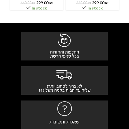
299.00
₪
299.00
₪
660.00
₪
660.00
₪
In stock
In stock