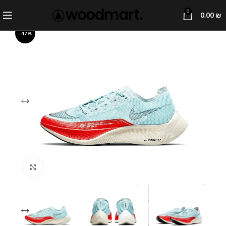
0
0.00
₪
-47%
Click to enlarge