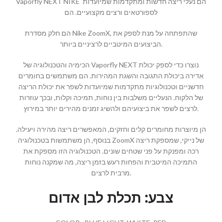
Vaporfly NEXT NIKE הם נעלי ריצה חדשות ומתקדמות שמיועדות
לספורטאים ורצים מקצועיים. הם
הם חלק מסדרת Nike ZoomX, שהתפתחה על מנת לספק את
הביצועים המיטביים לרציניים ביותר.
הכימיה והטכנולוגיה של Vaporfly NEXT נוצרו כדי לספק יכולת
אדירה ביכולת התגובה והשגת המהירות. הם משתמשים בחומרים
חדשניים וטכנולוגיות מתקדמות שמיועדות לשפר את יכולת הריצה
של הלקוח. הנעליים משלבות בין נוחות, תמיכה וקלות, ובכך עוזרות
לרצים לשפר את ביצועיהם ולהשיג זמנים מהירים יותר במירוץ.
הן מיוצרות מחומרים קלים וחזקים, המאפשרים ריצה מהירה ויעילה.
בנוסף, הן משתמשות בטכנולוגיה ZoomX של נייקי, שמספקת ריצה
רכה ומפנקת על פני שטחים שונים. הטכנולוגיה הזו מספקת את
התמיכה המיטבית והפחות רעש בזמן ריצה, מה שמקנה נוחות
מרבית לרצים.
צבע: תכלת לבן אדום