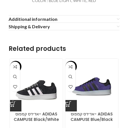
COLOR : BLUE LIGHT, WHITE, RED
Additional information
Shipping & Delivery
Related products
-55%
-55%
-5
ס
אדידס קמפוס- ADIDAS
אדידס קמפוס- ADIDAS
CAMPUSE Black/White
CAMPUSE Blue/Black
C