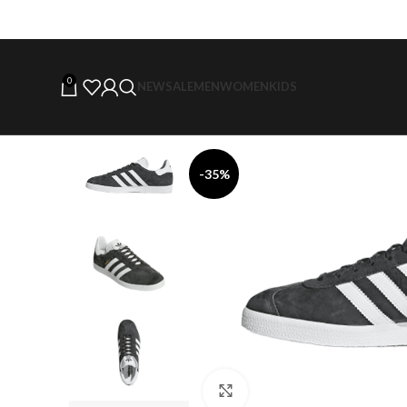
0
NEW
SALE
MEN
WOMEN
KIDS
-35%
Click to enlarge