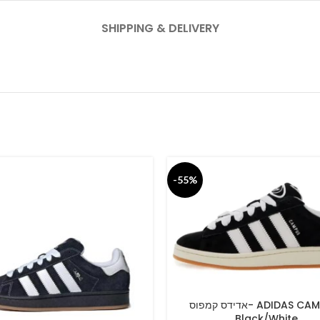
SHIPPING & DELIVERY
-55%
אדידס קמפוס- ADIDAS CAMPUSE
SELECT OPTIONS
Black/White