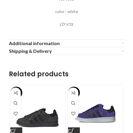
color : white
צבע לבן
Additional information
Shipping & Delivery
Related products
-55%
-55%
-5