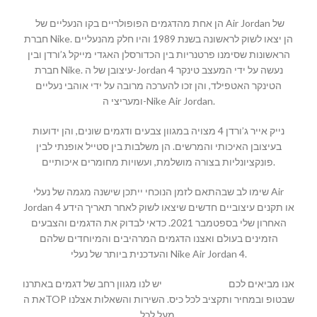
הן אחת מהדגמים הפופולריים בקו הנעליים של Air Jordan של
חברת Nike. הן יצאו לשוק לראשונה בשנת 1989 והיו חלק מהנעליים
הראשונות שסימנו פרטנריות בין הכדורסלן האגדי מייקל ג’ורדן ובין
חברת Nike. עיצובן של ה-Jordan 4 נעשה על ידי המעצב טינקר
הטינקר האטפילד, והן זכו להערכה מרובה על ידי אוהבי נעליים
ומעריצי ה-Nike Air Jordan.
נייק אייר ג’ורדן 4 מצויה במגוון צבעים ודגמים שונים, והן ידועות
בעיצובן האיכותי והמרשים. הן משלבות בין סטייל אופנתי לבין
פונקציונליות בצורה מושלמת, ועשויות מחומרים איכותיים.
שימו לב שבהתאם לזמן הנוכחי ייתכן שישנה מגמה של נעלי Air
Jordan 4 או תקנים עיצוביים חדשים שיצאו לשוק לאחר תאריך הידע
האחרון שלי בספטמבר 2021. כדאי לבדוק את הדגמים והצבעים
הזמינים בעולם ואצנו הדגמים המרהיבים והמיוחדים שלהם
והעדכנית ביותר של נעלי Nike Air Jordan 4.
יש לנו מגוון רחב של דגמים באתרנו
MALLSHOES
אנו מביאים לכם
את הTOP שבטופ ובמחיר ותקציב לכל כיס. השירות והשאלות אצלנו
מעל לכל.