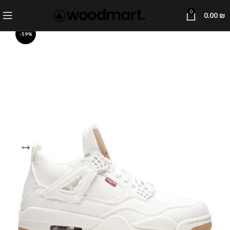
0
0.00
₪
-59%