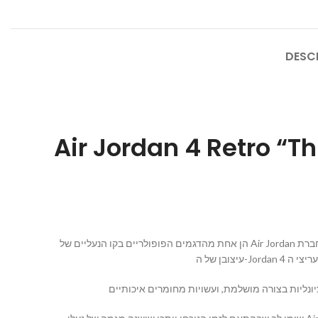
DESC
Air Jordan 4 Retro “T
הן אחת מהדגמים הפופולריים בקו הנעליים של Air Jordan של חברת Nike. הן יצאו לשוק לראשונה בשנת 1989 והיו חלק מהנעליים הראשונות שסימנו פרטנריות בין הכדורסלן האגדי מייקל ג’ורדן ובין חברת Nike.