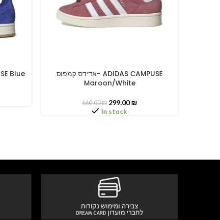
אדידס קמפוס- ADIDAS CAMPUSE
MPUSE Blue
SELECT OPTIONS
SELECT O
Maroon/White
299.00
₪
660.00
₪
In stock