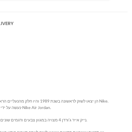
LIVERY
עיצובן של ה-Jordan 4 נעשה על ידי המעצב טינקר הטינקר האטפילד, והן זכו להערכה מרובה על ידי אוהבי נעליים ומעריצי ה-Nike Air Jordan.
נייק אייר ג’ורדן 4 מצויה במגוון צבעים ודגמים שונים, והן ידועות בעיצובן האיכותי והמרשים. הן משלבות בין סטייל אופנתי לבין פונקציונליות בצורה מושלמת, ועשויות מחומרים איכותיים.