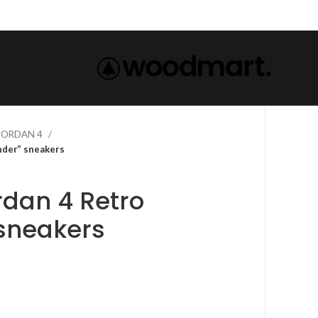
 JORDAN 4
nder” sneakers
rdan 4 Retro
sneakers