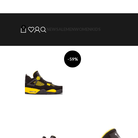
0
NEW
SALE
MEN
WOMEN
KIDS
-59%