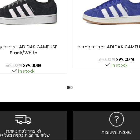
אדידס קמפוס- ADIDAS CA
א- ADIDAS CAMPUSE
PTIONS
SELECT OPTIONS
Black/White
299.00
₪
660.00
₪
In stock
299.00
₪
660.00
₪
In stock