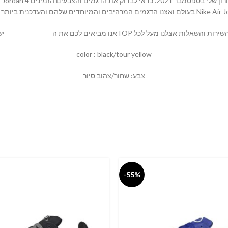
ים המרהיבים והמיוחדים שלהם והעדכנית ביותר של נעלי
יש לנו מגוון רחב של דגמים באתרנו
MALLSHOES
color : black/tour yellow
צבע: שחור/צהוב סיור
-55%