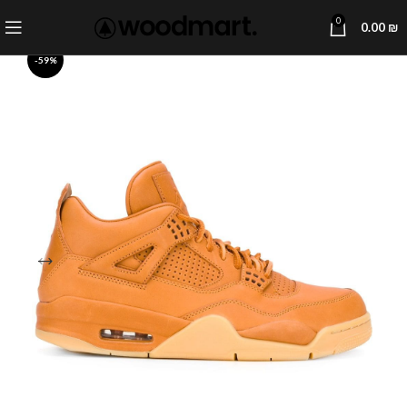
0
0.00
₪
-59%