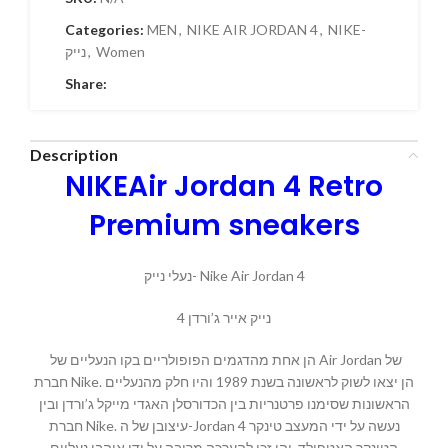
Categories:
MEN
,
NIKE AIR JORDAN 4
,
NIKE-
Women
,
נייק
Share:
Description
NIKEAir Jordan 4 Retro
Premium sneakers
נעלי נייק- Nike Air Jordan 4
נייק אייר ג’ורדן 4
הן אחת מהדגמים הפופולריים בקו הנעליים של Air Jordan של
חברת Nike. הן יצאו לשוק לראשונה בשנת 1989 והיו חלק מהנעליים
הראשונות שסימנו פרטנריות בין הכדורסלן האגדי מייקל ג’ורדן ובין
חברת Nike. עיצובן של ה-Jordan 4 נעשה על ידי המעצב טינקר
הטינקר האטפילד, והן זכו להערכה מרובה על ידי אוהבי נעליים