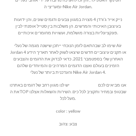
ומעריצי ה-Nike Air Jordan.
נייק אייר ג’ורדן 4 מצויה במגוון צבעים ודגמים שונים, והן ידועות
בעיצובן האיכותי והמרשים. הן משלבות בין סטייל אופנתי לבין
פונקציונליות בצורה מושלמת, ועשויות מחומרים איכותיים.
שימו לב שבהתאם לזמן הנוכחי ייתכן שישנה מגמה של נעלי Air
Jordan 4 או תקנים עיצוביים חדשים שיצאו לשוק לאחר תאריך הידע
האחרון שלי בספטמבר 2021. כדאי לבדוק את הדגמים והצבעים
הזמינים בעולם ואצנו הדגמים המרהיבים והמיוחדים שלהם
והעדכנית ביותר של נעלי Nike Air Jordan 4.
אנו מביאים לכם
MALLSHOES
יש לנו מגוון רחב של דגמים באתרנו
את הTOP שבטופ ובמחיר ותקציב לכל כיס. השירות והשאלות אצלנו
מעל לכל.
color : yellow
צבע: צהוב