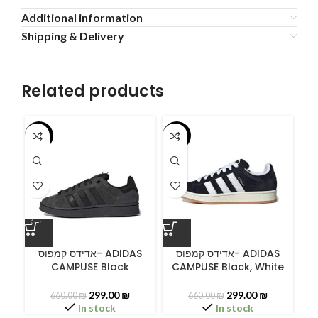
Additional information
Shipping & Delivery
Related products
-55%
-55%
-5
A
C
אדידס קמפוס- ADIDAS
אדידס קמפוס- ADIDAS
CAMPUSE Black
CAMPUSE Black, White
299.00
₪
299.00
₪
660.00
₪
660.00
₪
In stock
In stock