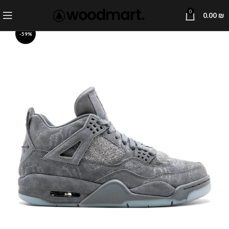
0
0.00
₪
-59%