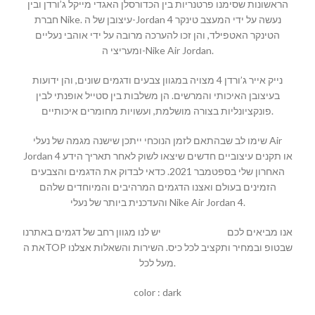
הראשונות שסימנו פרטנריות בין הכדורסלן האגדי מייקל ג’ורדן ובין
חברת Nike. עיצובן של ה-Jordan 4 נעשה על ידי המעצב טינקר
הטינקר האטפילד, והן זכו להערכה מרובה על ידי אוהבי נעליים
ומעריצי ה-Nike Air Jordan.
נייק אייר ג’ורדן 4 מצויה במגוון צבעים ודגמים שונים, והן ידועות
בעיצובן האיכותי והמרשים. הן משלבות בין סטייל אופנתי לבין
פונקציונליות בצורה מושלמת, ועשויות מחומרים איכותיים.
שימו לב שבהתאם לזמן הנוכחי ייתכן שישנה מגמה של נעלי Air
Jordan 4 או תקנים עיצוביים חדשים שיצאו לשוק לאחר תאריך הידע
האחרון שלי בספטמבר 2021. כדאי לבדוק את הדגמים והצבעים
הזמינים בעולם ואצנו הדגמים המרהיבים והמיוחדים שלהם
והעדכנית ביותר של נעלי Nike Air Jordan 4.
אנו מביאים לכם
MALLSHOES
יש לנו מגוון רחב של דגמים באתרנו
את הTOP שבטופ ובמחיר ותקציב לכל כיס. השירות והשאלות אצלנו
מעל לכל.
color : dark