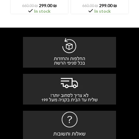
299.00
₪
299.00
₪
660.00
₪
660.00
₪
In stock
In stock