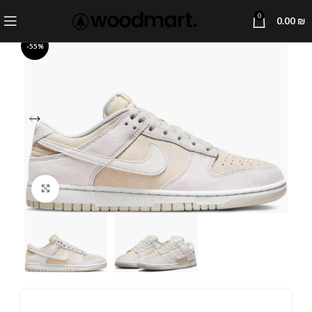
0
0.00
₪
-55%
Click to enlarge