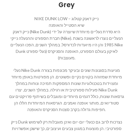
Grey
NIKE DUNK LOW – נייק דאנק קטלוג
שיא הסטייל והאופנה
נייק דאנק (Nike Dunk) היא סדרת נעליים מיוחדת שיוצרה על ידי
חברת הספורט וההנעלה נייקי (Nike). הנעליים נוצרו לראשונה בשנת
1985 והן היו מיועדות לכדורסל. במהלך השנים, הפכו הנעליים Nike
Dunk לאיקון בעולם הספורט, האופנה והסניקרס (נעלי ספורט
מעוצבות).
נעלי Nike Dunk מגיעות בסגנונות שונים ובעיקר מכונפות בצורה
מיוחדת שמזוהה בקווים נקיים ופשוטים. הן מפורטות באופן מיוחד
ומצוידות בטכנולוגיות שונות המספקות תמיכה ונוחות במהלך
פעילות ספורטיבית או רגילה. במהלך השנים, יצרו Nike Dunk
גרסאות שונות, כולל דגמים מיוחדים ומוגבלים בשיתוף פרויקטים עם
סטודיואים, מותגי אופנה ואמנים. הגרסאות המיוחדות הללו הן
חפיפות גדולה בקרב סצנות הסניקרס והאופנה.
נייק Dunk נצרכות לרוב גם כנעלי יום-יום ואינן מוגבלות רק לשימוש
ספורטיבי. הן מוצעות במגוון צבעים ועיצובים, כך שישנן אפשרויות