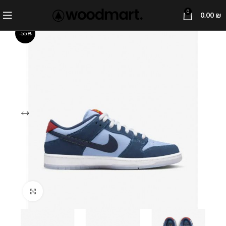
0
0.00
₪
-55%
Click to enlarge