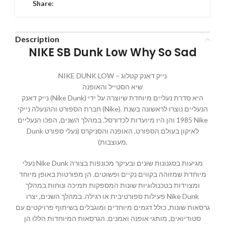
Share:
Description
NIKE SB Dunk Low Why So Sad
NIKE DUNK LOW – נייק דאנק קטלוג
שיא הסטייל והאופנה
נייק דאנק (Nike Dunk) היא סדרת נעליים מיוחדת שיוצרה על ידי
חברת הספורט וההנעלה נייקי (Nike). הנעליים נוצרו לראשונה בשנת
1985 והן היו מיועדות לכדורסל. במהלך השנים, הפכו הנעליים Nike
Dunk לאיקון בעולם הספורט, האופנה והסניקרס (נעלי ספורט
מעוצבות).
נעלי Nike Dunk מגיעות בסגנונות שונים ובעיקר מכונפות בצורה
מיוחדת שמזוהה בקווים נקיים ופשוטים. הן מפורטות באופן מיוחד
ומצוידות בטכנולוגיות שונות המספקות תמיכה ונוחות במהלך
פעילות ספורטיבית או רגילה. במהלך השנים, יצרו Nike Dunk
גרסאות שונות, כולל דגמים מיוחדים ומוגבלים בשיתוף פרויקטים עם
סטודיואים, מותגי אופנה ואמנים. הגרסאות המיוחדות הללו הן