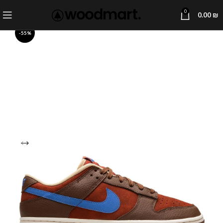
0
0.00
₪
-55%