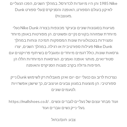
1985 והן היו מיועדות לכדורסל. במהלך השנים, הפכו הנעליים Nike
Dunk לאיקון בעולם הספורט, האופנה והסניקרס (נעלי ספורט
מעוצבות).
נעלי Nike Dunk מגיעות בסגנונות שונים ובעיקר מכונפות בצורה
מיוחדת שמזוהה בקווים נקיים ופשוטים. הן מפורטות באופן מיוחד
ומצוידות בטכנולוגיות שונות המספקות תמיכה ונוחות במהלך
פעילות ספורטיבית או רגילה. במהלך השנים, יצרו Nike Dunk
גרסאות שונות, כולל דגמים מיוחדים ומוגבלים בשיתוף פרויקטים עם
סטודיואים, מותגי אופנה ואמנים. הגרסאות המיוחדות הללו הן
חפיפות גדולה בקרב סצנות הסניקרס והאופנה.
נייק Dunk נצרכות לרוב גם כנעלי יום-יום ואינן מוגבלות רק לשימוש
ספורטיבי. הן מוצעות במגוון צבעים ועיצובים, כך שישנן אפשרויות
לטעמים שונים.
https://mallshoes.co.il/ ועוד מבחר עצום של נעליים לגברים ונשים .
נעלי נייק נשים וגברים ועוד.
צבע: חום/כחול