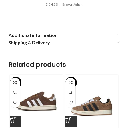
COLOR :Brown/blue
Additional information
Shipping & Delivery
Related products
-55%
-55%
-5