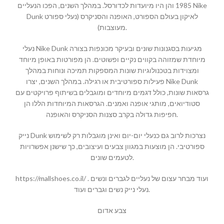
1985 והן היו מיועדות לכדורסל. במהלך השנים, הפכו הנעליים Nike
Dunk לאיקון בעולם הספורט, האופנה והסניקרס (נעלי ספורט
מעוצבות).
נעלי Nike Dunk מגיעות בסגנונות שונים ובעיקר מכונפות בצורה
מיוחדת שמזוהה בקווים נקיים ופשוטים. הן מפורטות באופן מיוחד
ומצוידות בטכנולוגיות שונות המספקות תמיכה ונוחות במהלך
פעילות ספורטיבית או רגילה. במהלך השנים, יצרו Nike Dunk
גרסאות שונות, כולל דגמים מיוחדים ומוגבלים בשיתוף פרויקטים עם
סטודיואים, מותגי אופנה ואמנים. הגרסאות המיוחדות הללו הן
חפיפות גדולה בקרב סצנות הסניקרס והאופנה.
נייק Dunk נצרכות לרוב גם כנעלי יום-יום ואינן מוגבלות רק לשימוש
ספורטיבי. הן מוצעות במגוון צבעים ועיצובים, כך שישנן אפשרויות
לטעמים שונים.
https://mallshoes.co.il/ ועוד מבחר עצום של נעליים לגברים ונשים .
נעלי נייק נשים וגברים ועוד.
צבע אדום