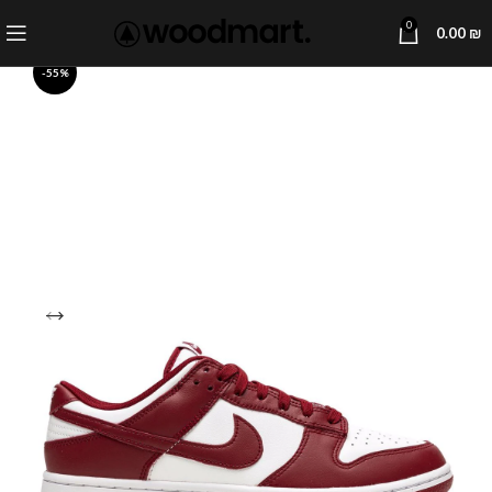
0
0.00
₪
-55%