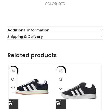
COLOR :RED
Additional information
Shipping & Delivery
Related products
-55%
-55%
-5