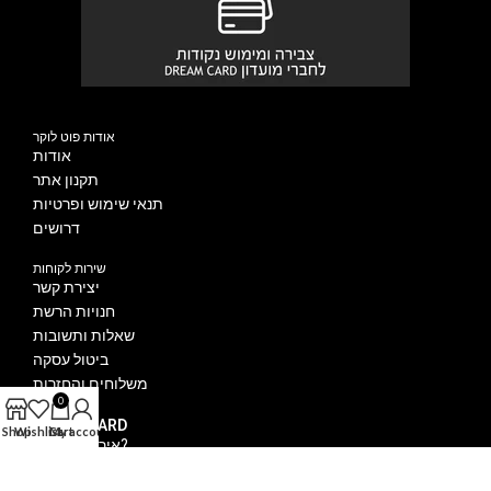
אודות פוט לוקר
אודות
תקנון אתר
תנאי שימוש ופרטיות
דרושים
שירות לקוחות
יצירת קשר
חנויות הרשת
שאלות ותשובות
ביטול עסקה
משלוחים והחזרות
0
DREAM CARD
Shop
Wishlist
Cart
My account
איך מצטרפים?
הטבות מועדון DREAM CARD