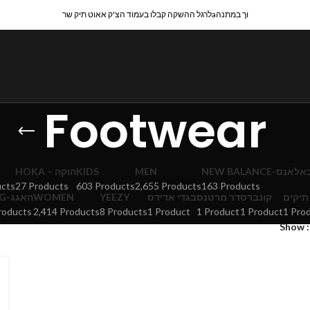
לרגל ההשקה קבלו בעמוד הצ'ק אאוט תיק שרaוך במתנה
Footwear
HOKA – הוקה
KIDS
MEN
NEW BALANCE-אנס
ucts
27 Products
603 Products
2,655 Products
163 Products
UGG-האגג
WOMEN
YEEZY
בגדי אדידס
דר מרטנס
קונברס
תיקים
roducts
2,414 Products
8 Products
1 Product
1 Product
1 Product
1 Pro
Show