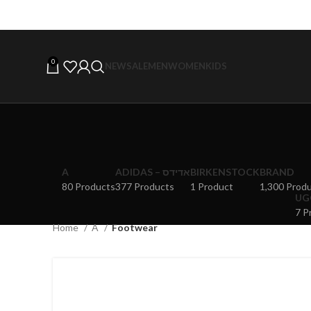
0
NEW
SALE
MEN
WOMEN
KIDS
A
ADIDAS – אדידס
BIRKENSTOCK
BRAND
80 Products
377 Products
1 Product
1,300 Prod
7 P
Home
A
Footwear