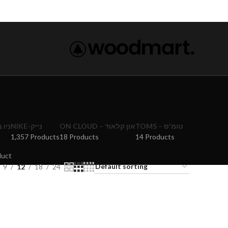
TOMS – טומ'ס
ON CLOUD – און קלאוד
NIKE-נייק
ניו באל
1,357 Products
18 Products
14 Products
duct
9
12
18
24