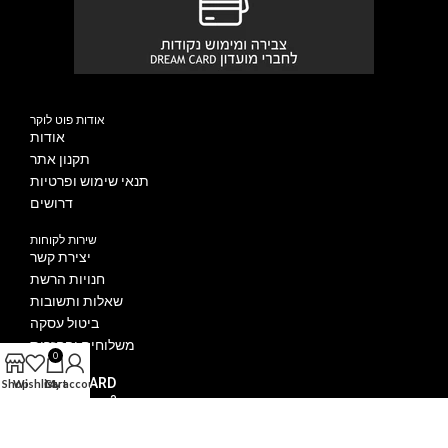
אודות פוט לוקר
אודות
תקנון אתר
תנאי שימוש ופרטיות
דרושים
שירות לקוחות
יצירת קשר
חנויות הרשת
שאלות ותשובות
ביטול עסקה
משלוחים והחזרות
0
DREAM CARD
Shop
Wishlist
Cart
My account
איך מצטרפים?
הטבות מועדון DREAM CARD
הצטרפו ל DREAM CARD VIP