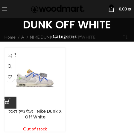
0
0.00
₪
DUNK OFF WHITE
Categories
Home
A
NIKE DUNK
DUNK OFF WHITE
SOLD
OUT
נעלי נייק דאנק | Nike Dunk X
Off White
Out of stock