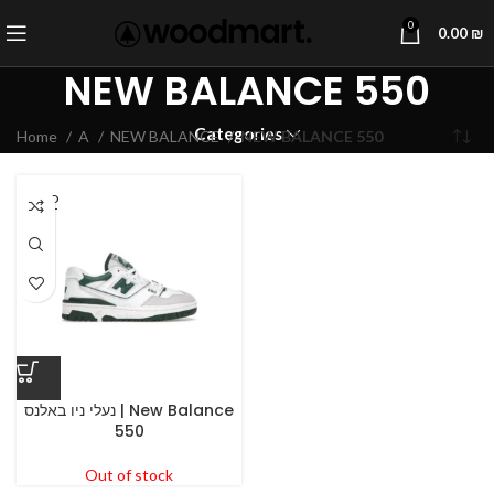
0
0.00
₪
NEW BALANCE 550
Categories
Home
A
NEW BALANCE
NEW BALANCE 550
SOLD
OUT
נעלי ניו באלנס | New Balance
550
Out of stock