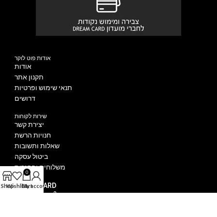
אודות פוט לוקר
אודות
תקנון אתר
תנאי שימוש ופרטיות
דרושים
שירות לקוחות
יצירת קשר
חנויות הרשת
שאלות ותשובות
ביטול עסקה
משלוחים והחזרות
0
DREAM CARD
Shop
Wishlist
Cart
My account
איך מצטרפים?
הטבות מועדון DREAM CARD
הצטרפו ל DREAM CARD VIP