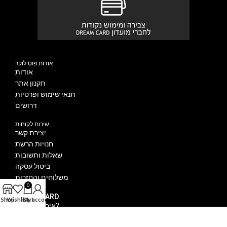
אודות פוט לוקר
אודות
תקנון אתר
תנאי שימוש ופרטיות
דרושים
שירות לקוחות
יצירת קשר
חנויות הרשת
שאלות ותשובות
ביטול עסקה
משלוחים והחזרות
0
DREAM CARD
Shop
Wishlist
Cart
My account
איך מצטרפים?
הטבות מועדון DREAM CARD