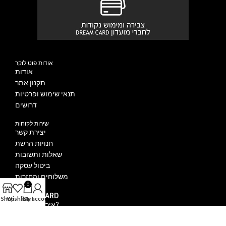
אודות פוט לוקר
אודות
תקנון אתר
תנאי שימוש ופרטיות
דרושים
שירות לקוחות
יצירת קשר
חנויות הרשת
שאלות ותשובות
ביטול עסקה
משלוחים והחזרות
0
DREAM CARD
Shop
Wishlist
Cart
My account
איך מצטרפים?
הטבות מועדון DREAM CARD