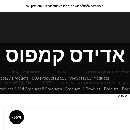
לרגל ההשקה קבלו בעמוד הצ'ק אאוט תיק שרaוך במתנה
אדידס קמפוס
HOKA – הוקה
KIDS
MEN
NEW BALANCE-אנס
ucts
27 Products
603 Products
2,655 Products
163 Products
UGG-האגג
WOMEN
YEEZY
בגדי אדידס
דר מרטנס
קונברס
תיקים
roducts
2,414 Products
8 Products
1 Product
1 Product
1 Product
1 Pro
Show
-55%