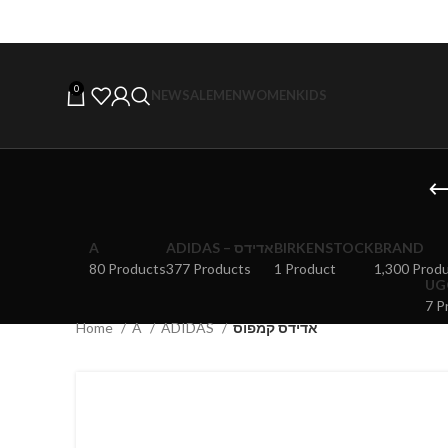
0
NEW
SALE
MEN
WOMEN
KIDS
A
ADIDAS – אדידס
BIRKENSTOCK
BRAND
80 Products
377 Products
1 Product
1,300 Prod
7 P
Home
A
ADIDAS
אדידס קמפוס