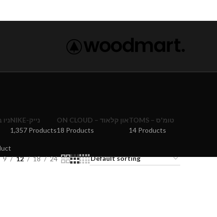
TOMS – טומ'ס
ON CLOUD – און קלאוד
NIKE-נייק
ניו באל
1,357 Products
18 Products
14 Products
duct
9
12
18
24