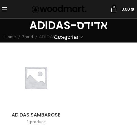
0
0.00
₪
ADIDAS-אדידס
ADIDAS-אדידס
Brand
Home
Categories
ADIDAS SAMBAROSE
1 product