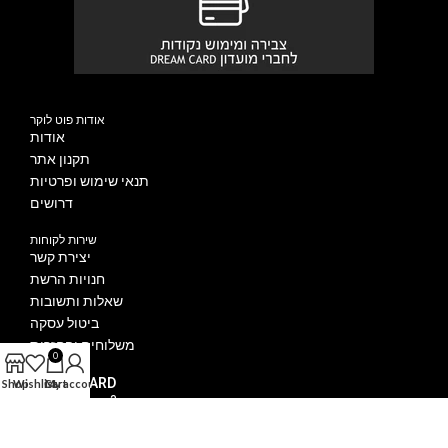
אודות פוט לוקר
אודות
תקנון אתר
תנאי שימוש ופרטיות
דרושים
שירות לקוחות
יצירת קשר
חנויות הרשת
שאלות ותשובות
ביטול עסקה
משלוחים והחזרות
0
DREAM CARD
Shop
Wishlist
Cart
My account
איך מצטרפים?
הטבות מועדון DREAM CARD
הצטרפו ל DREAM CARD VIP